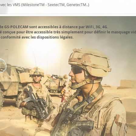
 avec les VMS (MilestoneTM - SeetecTM, GenetecTM..)
e GS-POLECAM sont accessibles à distance par WiFi, 3G, 4G.
 conçue pour être accessible très simplement pour définir le masquage vid
 conformité avec les dispositions légales.